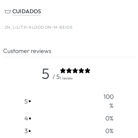
CUIDADOS
2N_LILITH-ALGODON-M-BEIGE
Customer reviews
5
/ 5
1 review
100
5
%
4
0
%
3
0
%