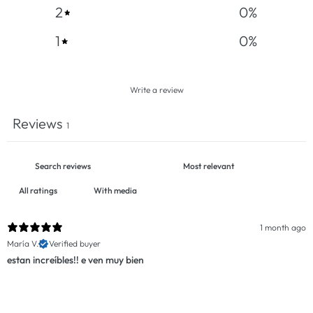
2
0
%
1
0
%
Write a review
Reviews
1
With media
1 month ago
María V.
Verified buyer
estan increíbles!! e ven muy bien